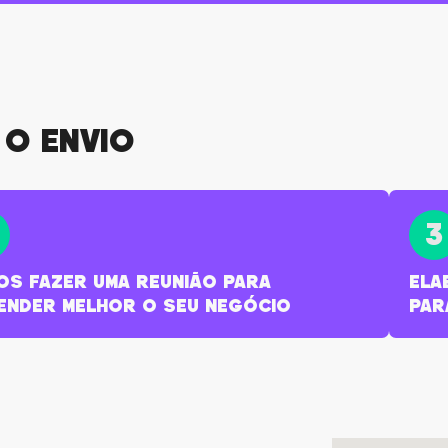
o envio
3
os fazer uma reunião para
Ela
ender melhor o seu negócio
par