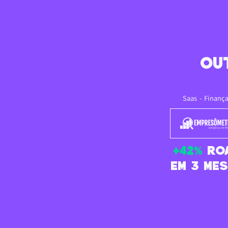
Ou
Saas - Finanç
+42%
RO
em 3 me