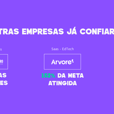
tras empresas já confiar
Saas - EdTech
as
AS
152%
da Meta
ses
atingida