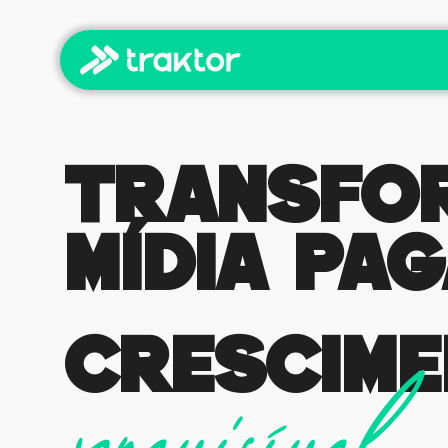
Transfo
mídia pa
crescim
previsível