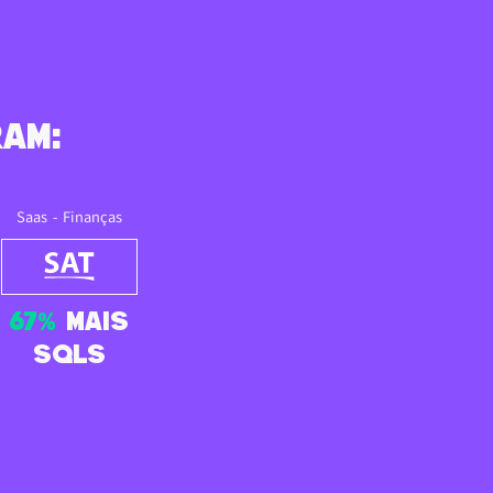
am:
Saas - Finanças
67%
mais
sqls