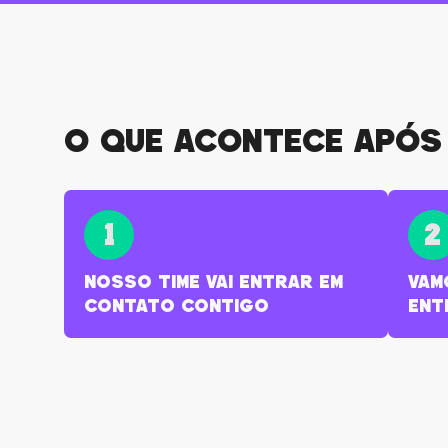
o que acontece após 
1
2
Nosso time vai entrar em
Vam
contato contigo
ent