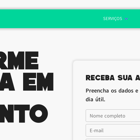
SERVIÇOS
rme
ga em
Receba sua a
Preencha os dados e
dia útil.
ento