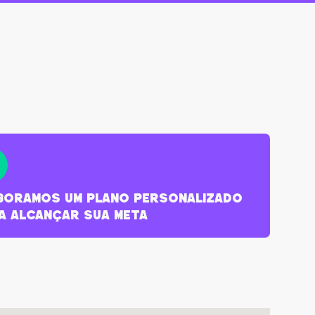
boramos um plano personalizado
a alcançar sua meta