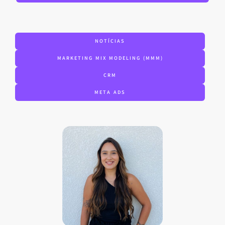
NOTÍCIAS
MARKETING MIX MODELING (MMM)
CRM
META ADS