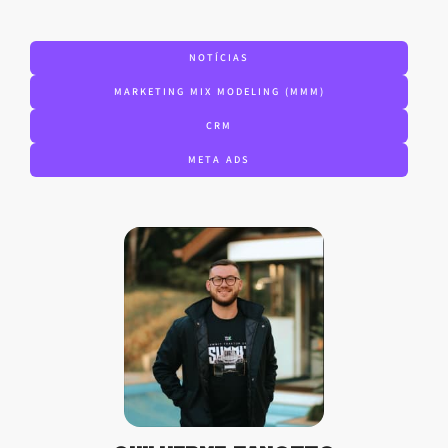
NOTÍCIAS
MARKETING MIX MODELING (MMM)
CRM
META ADS