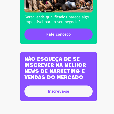
Gerar leads qualificados
parece algo
impossível para o seu negócio?
Fale conosco
Não esqueça de se
inscrever na melhor
news de marketing e
vendas do Mercado
Inscreva-se